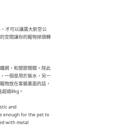
 認可的規格，才可以讓廣大航空公
的空間讓你的寵物掉頭轉
鐵網，和塑膠開關。除此
，一個是用於裝水，另一
寵物放在客艙裏面的話，
超過8kg。
stic and
e enough for the pet to
red with metal